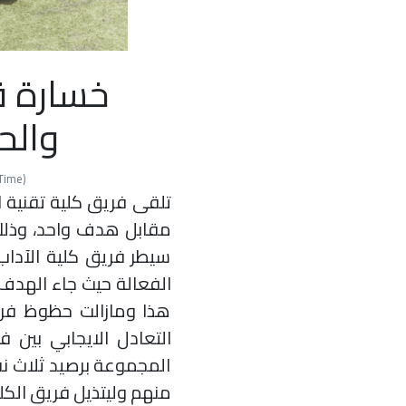
خسارة ق
والح
rd Time
تلقى فريق كلية تقنية 
مقابل هدف واحد، وذلك ض
سيطر فريق كلية الآداب
الفعالة حيث جاء الهدف 
هذا ومازالت حظوظ فريق
التعادل الايجابي بين ف
المجموعة برصيد ثلاث نق
منهم وليتذيل فريق الكل