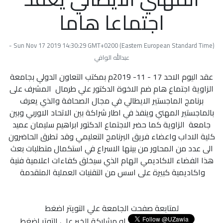
اجتماعا هاما
Sun Nov 17 2019 14:30:29 GMT+0200 (Eastern European Standard Time) -
عبدالله الوافي
عقد اليوم الاحد 17 - 11- 2019م بمكتب التعاون الدولي بجامعة
الزاوية اجتماع هام ضم الاخوة الدكتور علي طرمال المشرف على
برنامج الماجستير الايطالي في مجال الصحافة والذي يعرف
بالماجستير المهني وينفذ في اطار شراكة بين الاتحاد الاوربي وبين
جامعة الزاوية كما حضر الاجتماع الدكتور ابراهيم سليمان عميد
كلية الاداب واعضاء فريق البرنامج التعليمي وقد تطرق الحاضرون
الى عدد من المحاور من بينها الاسراع في استكمال متطلبات بعث
هذا الفضاء الاكاديمي الهام الذي سيخلق كفاءات اعلامية فنية
واكاديمية كبيرة على اسس من التقنيات العملية المتقدمة
لمتابعة صفحت الجامعة علي التويتر اضغط
او مشاركة الخبر علي التوتر اضغط