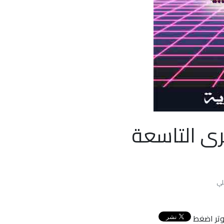
رى التاسعة
توتر اضغط